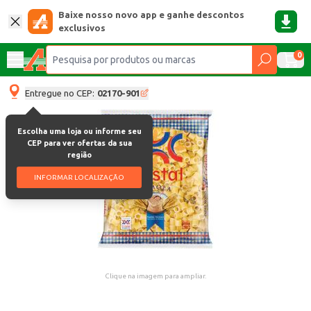
Baixe nosso novo app e ganhe descontos
exclusivos
0
Entregue no CEP:
02170-901
Escolha uma loja ou informe seu
CEP para ver ofertas da sua
região
INFORMAR LOCALIZAÇÃO
Clique na imagem para ampliar.