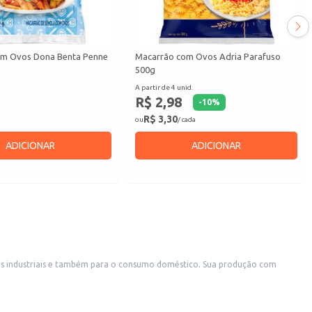
om Ovos Dona Benta Penne
Macarrão com Ovos Adria Parafuso
500g
A partir de 4 unid.
R$ 2,98
-
10
%
R$ 3,30
ou
/ cada
ADICIONAR
ADICIONAR
nhas industriais e também para o consumo doméstico. Sua produção com