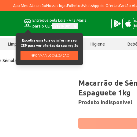
App Meu Atacadão
Nossas lojas
Folhetos
WhatsApp de Ofertas
Cartão At
Entregue pela Loja - Vila Maria
Ba
para o CEP
02170-901
M
Escolha uma loja ou informe seu
Limpeza
Chocolates
Higiene
Beb
CEP para ver ofertas da sua região
INFORMAR LOCALIZAÇÃO
e Sêmola Diana Espaguete 1kg
Macarrão de Sê
Espaguete 1kg
Produto indisponível