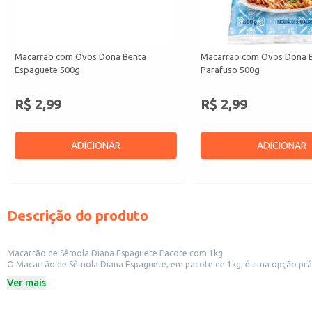
Macarrão com Ovos Dona Benta
Macarrão com Ovos Dona 
Espaguete 500g
Parafuso 500g
R$ 2,99
R$ 2,99
ADICIONAR
ADICIONAR
Descrição do produto
Macarrão de Sêmola Diana Espaguete Pacote com 1kg
O Macarrão de Sêmola Diana Espaguete, em pacote de 1kg, é uma opção prátic
sêmola de trigo garante um produto de qualidade, ideal para o preparo de div
Ver mais
Pacote com 1kg
Produzido com sêmola de trigo
Dicas de Uso: