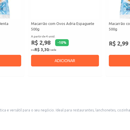
Benta
Macarrão com Ovos Adria Espaguete
Macarrão c
500g
500g
A partir de 4 unid.
R$ 2,98
R$ 2,99
-
10
%
R$ 3,30
ou
/ cada
ADICIONAR
a e versátil para o seu negócio. Ideal para restaurantes, lanchonetes, cozi
ersas receitas.