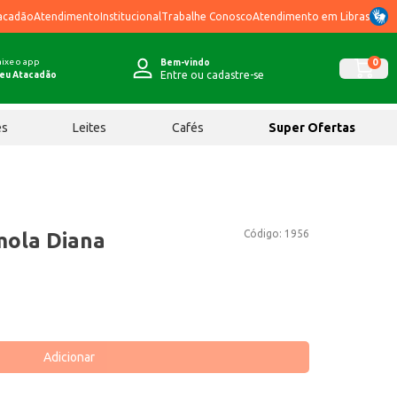
acadão
Atendimento
Institucional
Trabalhe Conosco
Atendimento em Libras
ixe o app
0
Bem-vindo
Entre ou cadastre-se
eu Atacadão
ês
Leites
Cafés
Super Ofertas
Código:
1956
mola Diana
Adicionar