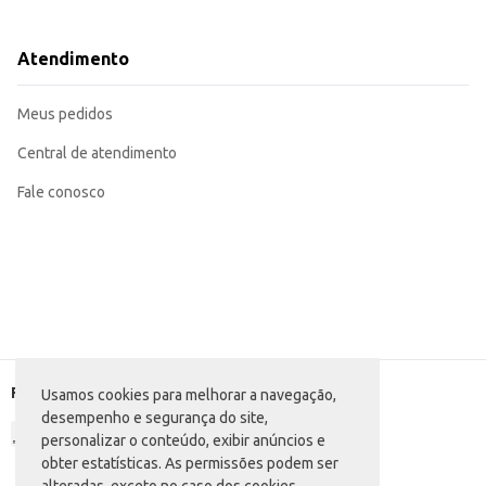
Sirva como acompanhamento de molhos à base de tomate, carne ou legumes
Utilize em saladas frias ou quentes.
Incorpore em receitas de forno, como lasanhas e gratinados.
Atendimento
Ideal para o preparo de pratos individuais ou em grandes quantidades.
Com o Macarrão de Sêmola Diana Espaguete, você garante praticidade e sabor
garantem um resultado consistente.
Meus pedidos
Central de atendimento
Fale conosco
Formas de pagamento
Usamos cookies para melhorar a navegação,
desempenho e segurança do site,
personalizar o conteúdo, exibir anúncios e
obter estatísticas. As permissões podem ser