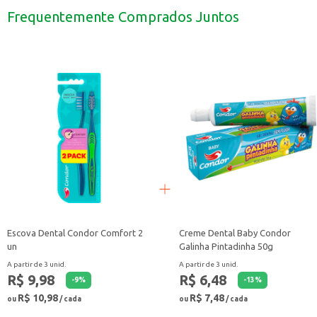
Perfeito para preparar pratos rápidos e saborosos no dia a dia.
Frequentemente Comprados Juntos
Indicado para restaurantes, lanchonetes e buffets que desejam oferecer opçõe
O Macarrão de Sêmola Fortaleza Argola 400g é uma escolha prática e saboros
Escova Dental Condor Comfort 2
Creme Dental Baby Condor
un
Galinha Pintadinha 50g
A partir de 3 unid.
A partir de 3 unid.
R$ 9,98
R$ 6,48
-
9
%
-
13
%
R$ 10,98
R$ 7,48
ou
/ cada
ou
/ cada