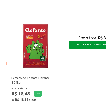
s variadas aos seus clientes.
a para quem busca qualidade e versatilidade na cozinha, seja para uso domést
Preço total
R$ 3
ADICIONAR OS 3 AO CA
Extrato de Tomate Elefante
1,04kg
A partir de 6 unid.
R$ 18,48
-
3
%
R$ 18,98
ou
/ cada