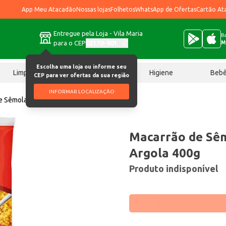
App Meu Atacadão
Nossas lojas
Folhetos
WhatsApp de Ofertas
Cartão At
Entregue pela Loja - Vila Maria
Ba
para o CEP
02170-901
M
Escolha uma loja ou informe seu
Limpeza
Chocolates
Higiene
Beb
CEP para ver ofertas da sua região
INFORMAR LOCALIZAÇÃO
e Sêmola Fortaleza Argola 400g
Macarrão de Sêm
Argola 400g
Produto indisponível