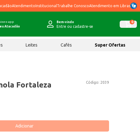
acadão
Atendimento
Institucional
Trabalhe Conosco
Atendimento em Libras
ixe o app
0
Bem-vindo
Entre ou cadastre-se
eu Atacadão
ês
Leites
Cafés
Super Ofertas
Código:
2039
ola Fortaleza
Adicionar