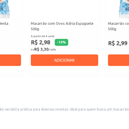
Benta
Macarrão com Ovos Adria Espaguete
Macarrão c
500g
500g
A partir de 4 unid.
R$ 2,98
R$ 2,99
-
10
%
R$ 3,30
ou
/ cada
ADICIONAR
versátil e prática para diversas receitas. Ideal para quem busca um macarrão