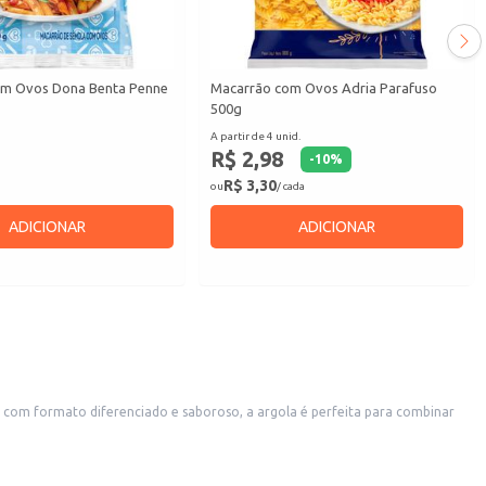
om Ovos Dona Benta Penne
Macarrão com Ovos Adria Parafuso
500g
A partir de 4 unid.
R$ 2,98
-
10
%
R$ 3,30
ou
/ cada
ADICIONAR
ADICIONAR
 com formato diferenciado e saboroso, a argola é perfeita para combinar