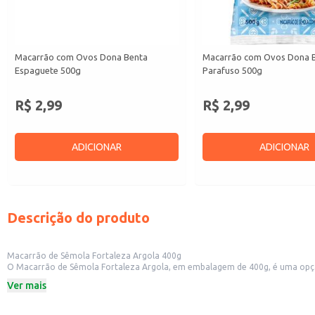
Macarrão com Ovos Dona Benta
Macarrão com Ovos Dona 
Espaguete 500g
Parafuso 500g
R$ 2,99
R$ 2,99
ADICIONAR
ADICIONAR
Descrição do produto
Macarrão de Sêmola Fortaleza Argola 400g
O Macarrão de Sêmola Fortaleza Argola, em embalagem de 400g, é uma opção 
com diferentes tipos de molhos e ingredientes.
Ver mais
Dicas de Uso:
Ideal para sopas e caldos, adicionando textura e sabor.
Pode ser utilizado em saladas, proporcionando um toque especial.