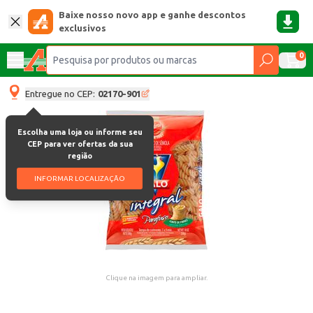
Baixe nosso novo app e ganhe descontos
exclusivos
0
Entregue no CEP:
02170-901
Escolha uma loja ou informe seu
CEP para ver ofertas da sua
região
INFORMAR LOCALIZAÇÃO
Clique na imagem para ampliar.