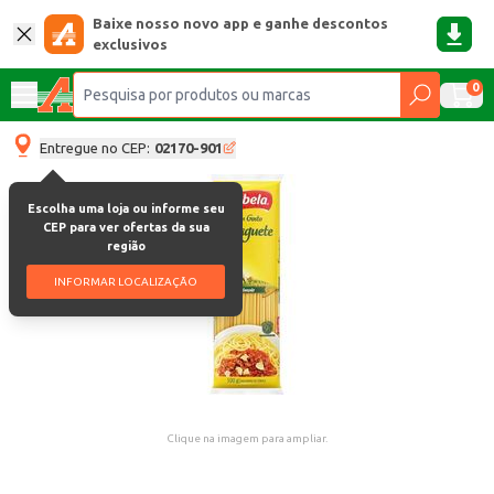
Baixe nosso novo app e ganhe descontos
exclusivos
0
Entregue no CEP:
02170-901
Escolha uma loja ou informe seu
CEP para ver ofertas da sua
região
INFORMAR LOCALIZAÇÃO
Clique na imagem para ampliar.