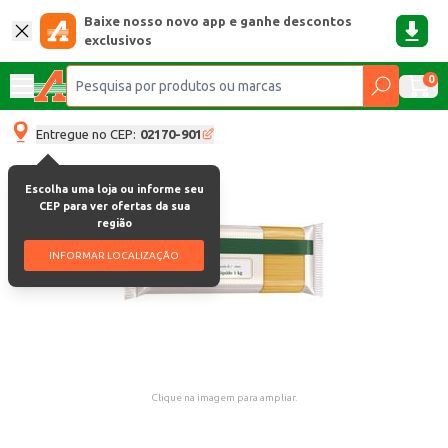
Baixe nosso novo app e ganhe descontos
exclusivos
0
Entregue no CEP:
02170-901
Escolha uma loja ou informe seu
CEP para ver ofertas da sua
região
INFORMAR LOCALIZAÇÃO
Clique na imagem para ampliar.