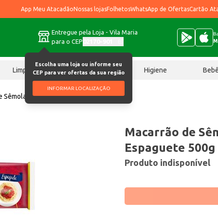
App Meu Atacadão
Nossas lojas
Folhetos
WhatsApp de Ofertas
Cartão At
Entregue pela Loja - Vila Maria
Ba
para o CEP
02170-901
M
Escolha uma loja ou informe seu
Limpeza
Chocolates
Higiene
Beb
CEP para ver ofertas da sua região
INFORMAR LOCALIZAÇÃO
e Sêmola Ricosa Espaguete 500g
Macarrão de Sêm
Espaguete 500g
Produto indisponível