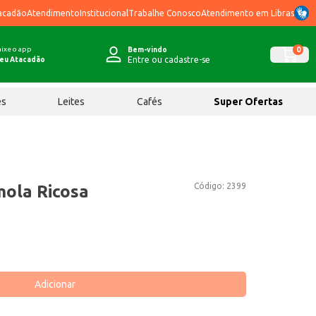
acadão
Atendimento
Institucional
Trabalhe Conosco
Atendimento em Libras
ixe o app
0
Bem-vindo
Entre ou cadastre-se
eu Atacadão
ês
Leites
Cafés
Super Ofertas
Código:
2399
ola Ricosa
Adicionar