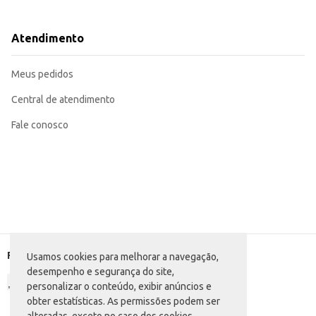
Ideal para restaurantes, lanchonetes e outros estabelecimentos que oferece
Uma opção econômica e saborosa para o consumo em casa, em diferentes re
O Macarrão de Sêmola Ricosa Espaguete oferece um bom rendimento e é uma 
Atendimento
diversos paladares.
Marca: Ricosa
Departamento: Mercearia
Meus pedidos
Categoria: Massa seca
Conteúdo: 500g
EAN: 7896593400715
Central de atendimento
Fale conosco
Formas de pagamento
Usamos cookies para melhorar a navegação,
desempenho e segurança do site,
personalizar o conteúdo, exibir anúncios e
obter estatísticas. As permissões podem ser