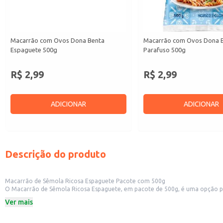
Macarrão com Ovos Dona Benta
Macarrão com Ovos Dona 
Espaguete 500g
Parafuso 500g
R$ 2,99
R$ 2,99
ADICIONAR
ADICIONAR
Descrição do produto
Macarrão de Sêmola Ricosa Espaguete Pacote com 500g
O Macarrão de Sêmola Ricosa Espaguete, em pacote de 500g, é uma opção prática e versátil para o preparo de diversas receitas. Sua apr
Ver mais
Dicas de uso:
Cozinhe em água fervente por aproximadamente 8 a 10 minutos, ou até atingi
Sirva com molhos à base de tomate, creme, pesto ou outros de sua preferênc