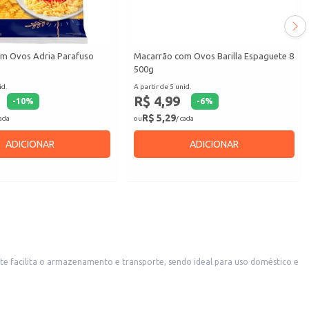
m Ovos Adria Parafuso
Macarrão com Ovos Barilla Espaguete 8
500g
id.
A partir de 5 unid.
R$ 4,99
-
10
%
-
6
%
R$ 5,29
cada
ou
/ cada
ADICIONAR
ADICIONAR
ngrediente de qualidade que contribui para a textura do macarrão.