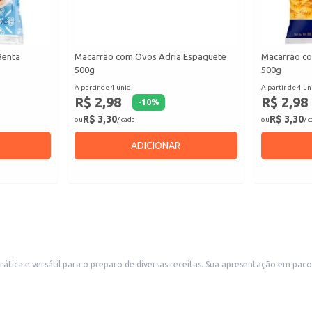
Benta
Macarrão com Ovos Adria Espaguete
Macarrão co
500g
500g
A partir de 4 unid.
A partir de 4 un
R$ 2,98
R$ 2,98
-
10
%
R$ 3,30
R$ 3,30
ou
/ cada
ou
/ 
ADICIONAR
esentação em pacote facilita o armazenamento e transporte, sendo ideal para uso doméstico e
também para revenda em pequenos comércios, como mercearias e supermercados. O produto é feito com sêmola de trigo, um i
r a textura desejada.
ia.