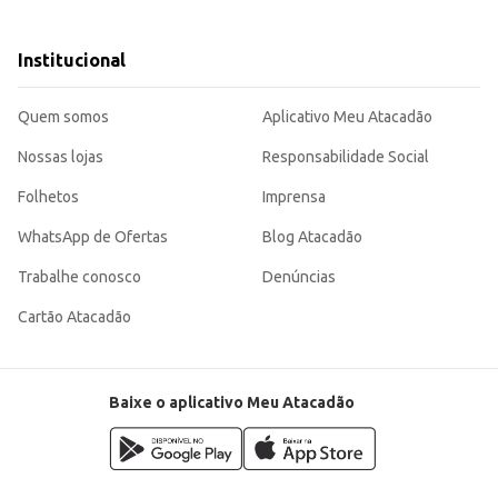
m massas no cardápio.
feições.
escolha adequada para quem busca praticidade e qualidade na hora de prepara
Institucional
Quem somos
Aplicativo Meu Atacadão
Nossas lojas
Responsabilidade Social
Folhetos
Imprensa
WhatsApp de Ofertas
Blog Atacadão
Trabalhe conosco
Denúncias
Cartão Atacadão
Baixe o aplicativo Meu Atacadão