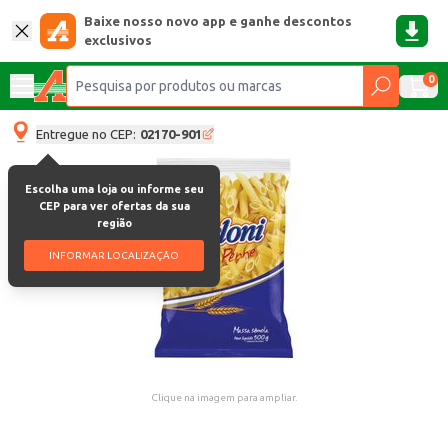
Baixe nosso novo app e ganhe descontos
exclusivos
0
Entregue no CEP:
02170-901
Escolha uma loja ou informe seu
CEP para ver ofertas da sua
região
INFORMAR LOCALIZAÇÃO
Clique na imagem para ampliar.