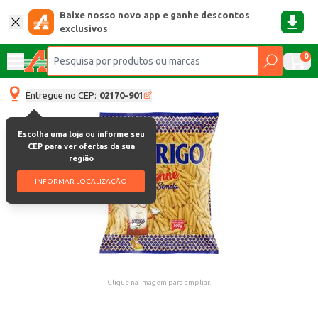
Baixe nosso novo app e ganhe descontos
exclusivos
0
Entregue no CEP:
02170-901
Escolha uma loja ou informe seu
CEP para ver ofertas da sua
região
INFORMAR LOCALIZAÇÃO
Clique na imagem para ampliar.