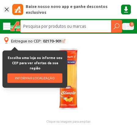
Baixe nosso novo app e ganhe descontos
exclusivos
0
Entregue no CEP:
02170-901
Escolha uma loja ou informe seu
CEP para ver ofertas da sua
região
INFORMAR LOCALIZAÇÃO
Clique na imagem para ampliar.