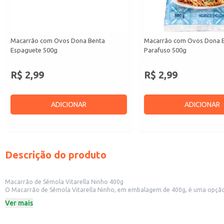
Macarrão com Ovos Dona Benta
Macarrão com Ovos Dona 
Espaguete 500g
Parafuso 500g
R$ 2,99
R$ 2,99
ADICIONAR
ADICIONAR
Descrição do produto
Macarrão de Sêmola Vitarella Ninho 400g
O Macarrão de Sêmola Vitarella Ninho, em embalagem de 400g, é uma opção ve
cozimento adequado.
Ver mais
Este produto é indicado para:
Uso doméstico em refeições do dia a dia.
Preparo de pratos para restaurantes e lanchonetes.