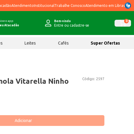
acadão
Atendimento
Institucional
Trabalhe Conosco
Atendimento em Libras
ixe o app
0
Bem-vindo
Entre ou cadastre-se
eu Atacadão
ês
Leites
Cafés
Super Ofertas
Código:
2597
ola Vitarella Ninho
Adicionar