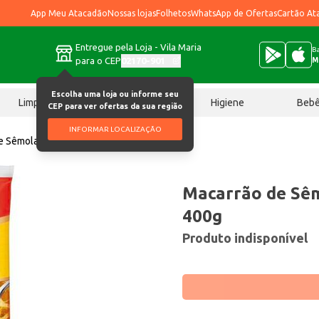
App Meu Atacadão
Nossas lojas
Folhetos
WhatsApp de Ofertas
Cartão At
Entregue pela Loja - Vila Maria
Ba
para o CEP
02170-901
M
Escolha uma loja ou informe seu
Limpeza
Chocolates
Higiene
Beb
CEP para ver ofertas da sua região
INFORMAR LOCALIZAÇÃO
e Sêmola Vitarella Ninho 400g
Macarrão de Sêm
400g
Produto indisponível