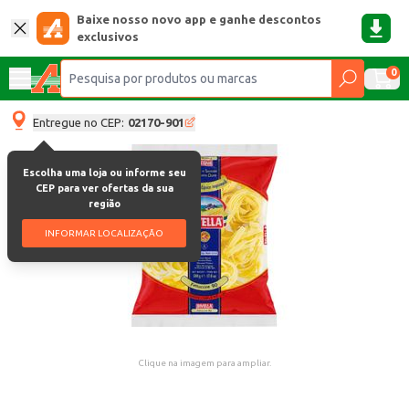
Baixe nosso novo app e ganhe descontos
exclusivos
0
Entregue no CEP:
02170-901
Escolha uma loja ou informe seu
CEP para ver ofertas da sua
região
INFORMAR LOCALIZAÇÃO
Clique na imagem para ampliar.