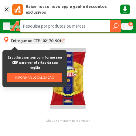
Baixe nosso novo app e ganhe descontos
exclusivos
0
Entregue no CEP:
02170-901
Escolha uma loja ou informe seu
CEP para ver ofertas da sua
região
INFORMAR LOCALIZAÇÃO
Clique na imagem para ampliar.