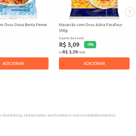
om Ovos Dona Benta Penne
Macarrão com Ovos Adria Parafuso
500g
A partir de 4 unid.
R$ 3,09
-
9
%
R$ 3,39
ou
/ cada
ADICIONAR
ADICIONAR
idades para estabelecimentos comerciais. A praticidade do