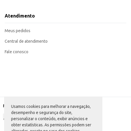
Utilize em receitas de saladas frias ou quentes.
Incorpore em sopas e caldos para dar mais consistência e sabor.
Ideal para revenda em mercearias, supermercados e outros estabelecimentos 
Atendimento
O Macarrão Gameleira Espaguete Comum oferece um bom custo-benefício, sendo uma escolha eficiente
garantindo satisfação tanto para o consumidor final quanto para o comercia
Marca: Gameleira
Meus pedidos
Departamento: Mercearia
Categoria: Massa seca
Conteúdo: 500g
Central de atendimento
EAN: 7896805100327
Fale conosco
Formas de pagamento
Usamos cookies para melhorar a navegação,
desempenho e segurança do site,
personalizar o conteúdo, exibir anúncios e
obter estatísticas. As permissões podem ser