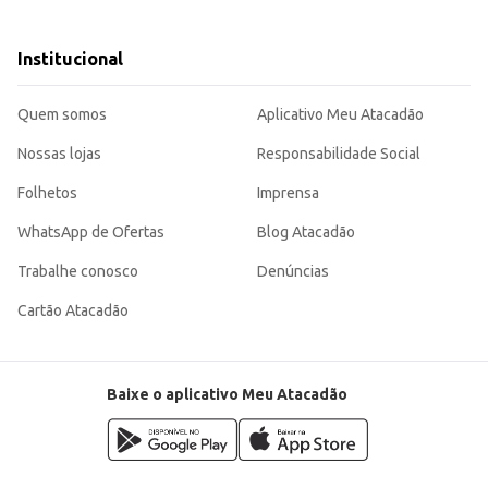
do varejo alimentício.
Institucional
 para o dia a dia ou para o preparo de grandes quantidades de comida. Sua consistência e sabor agra
nte.
Quem somos
Aplicativo Meu Atacadão
Nossas lojas
Responsabilidade Social
Folhetos
Imprensa
WhatsApp de Ofertas
Blog Atacadão
Trabalhe conosco
Denúncias
Cartão Atacadão
Baixe o aplicativo Meu Atacadão