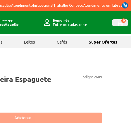
acadão
Atendimento
Institucional
Trabalhe Conosco
Atendimento em Libras
ixe o app
0
Bem-vindo
Entre ou cadastre-se
eu Atacadão
ês
Leites
Cafés
Super Ofertas
Código:
2689
eira Espaguete
Adicionar