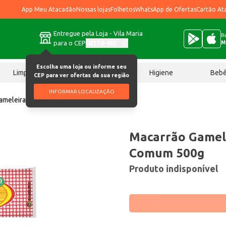
App Meu Atacadão
Nossas lojas
Folhetos
WhatsApp de Ofertas
Cartão At
Entregue pela Loja - Vila Maria
Ba
para o CEP
02170-901
M
Escolha uma loja ou informe seu
Limpeza
Chocolates
Higiene
Beb
CEP para ver ofertas da sua região
INFORMAR LOCALIZAÇÃO
ameleira Espaguete Comum 500g
Macarrão Gamel
Comum 500g
Produto indisponível