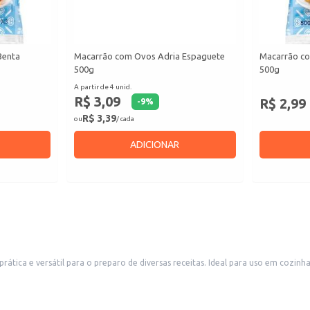
Benta
Macarrão com Ovos Adria Espaguete
Macarrão c
500g
500g
A partir de 4 unid.
R$ 3,09
R$ 2,99
-
9
%
R$ 3,39
ou
/ cada
ADICIONAR
eal para uso em cozinhas domésticas, restaurantes, lanchonetes e outros estabelecimentos
der a diferentes necessidades, desde o consumo familiar até o uso em grandes quant
.