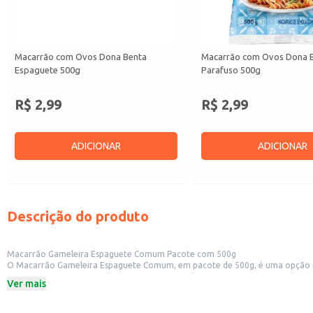
Macarrão com Ovos Dona Benta
Macarrão com Ovos Dona 
Espaguete 500g
Parafuso 500g
R$ 2,99
R$ 2,99
ADICIONAR
ADICIONAR
Descrição do produto
Macarrão Gameleira Espaguete Comum Pacote com 500g
O Macarrão Gameleira Espaguete Comum, em pacote de 500g, é uma opção prática e versátil para o preparo de diversas receitas. Id
comerciais que trabalham com massas. Sua embalagem de 500g é perfeita para aten
Ver mais
formato em pacote facilita o armazenamento e o manuseio.
Dicas de uso:
Sirva como acompanhamento de molhos à base de tomate, carne ou legumes