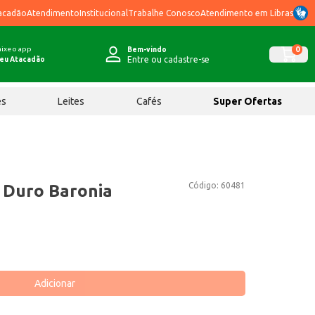
acadão
Atendimento
Institucional
Trabalhe Conosco
Atendimento em Libras
ixe o app
0
Bem-vindo
Entre ou cadastre-se
eu Atacadão
ês
Leites
Cafés
Super Ofertas
Código:
60481
 Duro Baronia
Adicionar