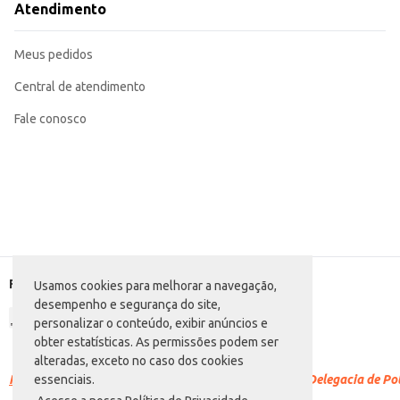
Atendimento
Meus pedidos
Central de atendimento
Fale conosco
Formas de pagamento
Usamos cookies para melhorar a navegação,
desempenho e segurança do site,
personalizar o conteúdo, exibir anúncios e
obter estatísticas. As permissões podem ser
alteradas, exceto no caso dos cookies
Racismo é crime.
Denuncie. Disque 100 ou procure a Delegacia de Polí
essenciais.