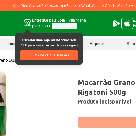
App Meu Atacadão
Nossas lojas
Folhetos
WhatsApp de Ofertas
Cartão At
Entregue pela Loja - Vila Maria
Ba
para o CEP
02170-901
M
Escolha uma loja ou informe seu
Limpeza
Chocolates
Higiene
Beb
CEP para ver ofertas da sua região
INFORMAR LOCALIZAÇÃO
rano Duro Baronia Rigatoni 500g
Macarrão Grano
Rigatoni 500g
Produto indisponível