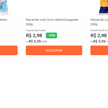
Benta
Macarrão com Ovos Adria Espaguete
Macarrão co
500g
500g
A partir de 4 unid.
A partir de 4 un
R$ 2,98
R$ 2,98
-
10
%
R$ 3,30
R$ 3,30
ou
/ cada
ou
/ 
ADICIONAR