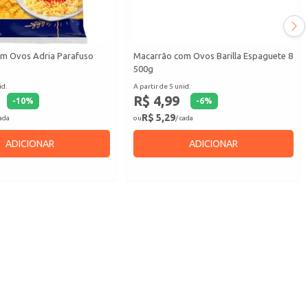
m Ovos Adria Parafuso
Macarrão com Ovos Barilla Espaguete 8
500g
id.
A partir de 5 unid.
R$ 4,99
-
10
%
-
6
%
R$ 5,29
cada
ou
/ cada
ADICIONAR
ADICIONAR