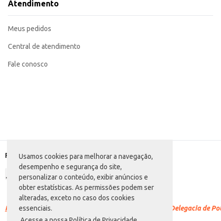
Atendimento
Meus pedidos
Central de atendimento
Fale conosco
Formas de pagamento
Usamos cookies para melhorar a navegação,
desempenho e segurança do site,
personalizar o conteúdo, exibir anúncios e
obter estatísticas. As permissões podem ser
alteradas, exceto no caso dos cookies
Racismo é crime.
Denuncie. Disque 100 ou procure a Delegacia de Polí
essenciais.
Acesse a nossa Política de Privacidade.