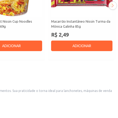
t Nissin Cup Noodles
Macarrão Instantâneo Nissin Turma da
 69g
Mônica Galinha 85g
R$ 2,49
ADICIONAR
ADICIONAR
nas de venda
por refeições rápidas e convenientes. A embalagem individual facilita o transporte e o consumo, sendo uma opção conveniente para o dia a dia.