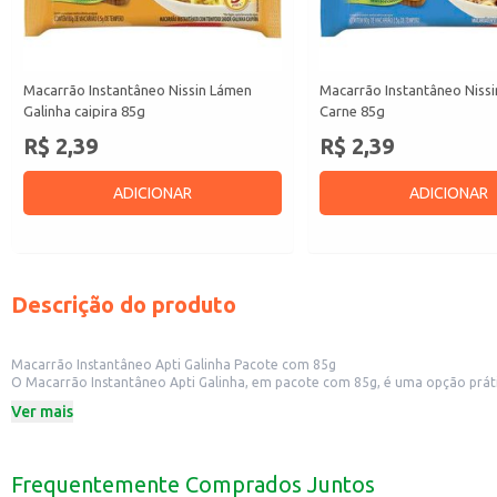
Macarrão Instantâneo Nissin Lámen
Macarrão Instantâneo Niss
Galinha caipira 85g
Carne 85g
R$ 2,39
R$ 2,39
ADICIONAR
ADICIONAR
Descrição do produto
Macarrão Instantâneo Apti Galinha Pacote com 85g
O Macarrão Instantâneo Apti Galinha, em pacote com 85g, é uma opção prática e saborosa para consumo indi
Ver mais
Dicas de uso:
Ideal para revenda em pequenos comércios, como mercearias e conveniência
Uma opção prática para consumo individual em casa, no trabalho ou em viag
Pode ser incluído em kits de lanches ou refeições rápidas em estabelecimento
Frequentemente Comprados Juntos
O Macarrão Instantâneo Apti Galinha oferece uma refeição completa e saborosa em poucos minutos. Sua praticidade e sabor agradam a um público amplo, tornando-o uma 