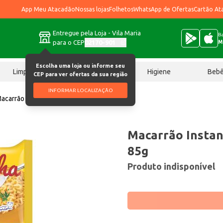
App Meu Atacadão
Nossas lojas
Folhetos
WhatsApp de Ofertas
Cartão At
Entregue pela Loja - Vila Maria
Ba
para o CEP
02170-901
M
Escolha uma loja ou informe seu
Limpeza
Chocolates
Higiene
Beb
CEP para ver ofertas da sua região
INFORMAR LOCALIZAÇÃO
acarrão Instantâneo Apti Galinha 85g
Macarrão Instan
85g
Produto indisponível