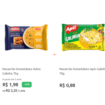
sem abrir mão do sabor.
Marca: Apti
Departamento: Mercearia
Categoria: Macarrão instantâneo
Conteúdo: 85g
EAN: 58687904
Macarrão Instantâneo Adria
Macarrão Instantâneo Apti Galin
Galinha 75g
70g
A partir de 5 unid.
R$ 1,98
R$ 0,88
-
12
%
R$ 2,25
ou
/ cada