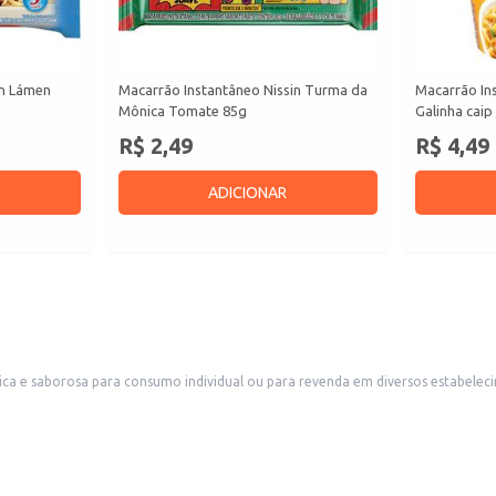
in Lámen
Macarrão Instantâneo Nissin Turma da
Macarrão Ins
Mônica Tomate 85g
Galinha caip
R$ 2,49
R$ 4,49
ADICIONAR
vidual ou para revenda em diversos estabelecimentos. Sua praticidade o torna ideal para lanchonetes, máqui
automática, mercados e outros pontos de venda que buscam atender a demanda 
s.
ens.
s comerciais.
opção eficiente para quem busca rapidez e conveniência