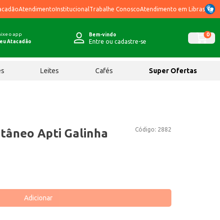
acadão
Atendimento
Institucional
Trabalhe Conosco
Atendimento em Libras
ixe o app
0
Bem-vindo
Entre ou cadastre-se
eu Atacadão
ês
Leites
Cafés
Super Ofertas
Código:
2882
tâneo Apti Galinha
Adicionar