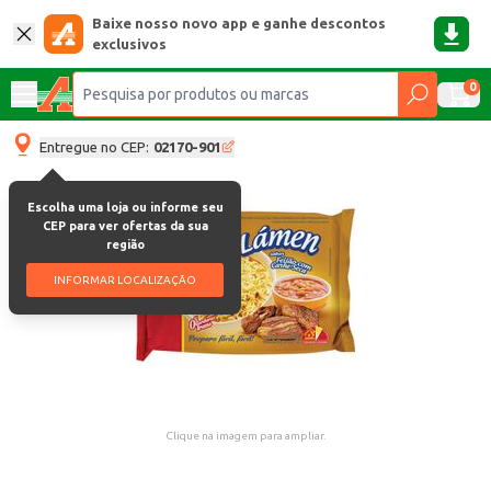
Baixe nosso novo app e ganhe descontos
exclusivos
0
Entregue no CEP:
02170-901
Escolha uma loja ou informe seu
CEP para ver ofertas da sua
região
INFORMAR LOCALIZAÇÃO
Clique na imagem para ampliar.