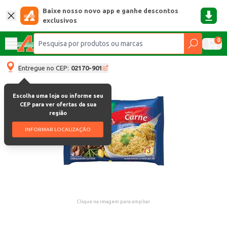
Baixe nosso novo app e ganhe descontos
exclusivos
0
Entregue no CEP:
02170-901
Escolha uma loja ou informe seu
CEP para ver ofertas da sua
região
INFORMAR LOCALIZAÇÃO
Clique na imagem para ampliar.