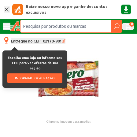
Baixe nosso novo app e ganhe descontos
exclusivos
0
Entregue no CEP:
02170-901
Escolha uma loja ou informe seu
CEP para ver ofertas da sua
região
INFORMAR LOCALIZAÇÃO
Clique na imagem para ampliar.