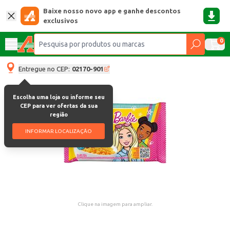
Baixe nosso novo app e ganhe descontos
exclusivos
0
Entregue no CEP:
02170-901
Escolha uma loja ou informe seu
CEP para ver ofertas da sua
região
INFORMAR LOCALIZAÇÃO
Clique na imagem para ampliar.