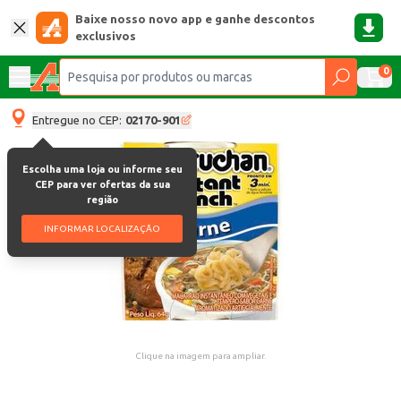
Baixe nosso novo app e ganhe descontos
exclusivos
0
Entregue no CEP:
02170-901
Escolha uma loja ou informe seu
CEP para ver ofertas da sua
região
INFORMAR LOCALIZAÇÃO
Clique na imagem para ampliar.