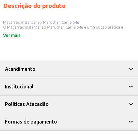
Descrição do produto
Macarrão Instantâneo Maruchan Carne 64g
O Macarrão Instantâneo Maruchan Carne 64g é uma opção prática e
rápida para quem busca uma refeição saborosa e de fácil preparo. Ideal
Ver mais
para quem tem pouco tempo, este macarrão é perfeito para ter sempre à
mão, seja em casa, no escritório ou para revenda em pequenos comércios.
Dicas de Uso:
Prepare um almoço ou jantar rápido e simples.
Leve para o trabalho ou faculdade para um lanche rápido.
Adicione outros ingredientes como legumes, carnes ou ovos para
personalizar seu prato.
Atendimento
Ideal para quem busca praticidade sem abrir mão do sabor.
Com o Macarrão Instantâneo Maruchan Carne, você tem uma refeição
saborosa e de preparo descomplicado, ideal para o dia a dia.
Institucional
Políticas Atacadão
Formas de pagamento