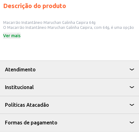
Descrição do produto
Macarrão Instantâneo Maruchan Galinha Caipira 64g
O Macarrão Instantâneo Maruchan Galinha Caipira, com 64g, é uma opção
prática e saborosa para quem busca uma refeição rápida e fácil. Ideal para
Ver mais
ter sempre à mão, seja em casa, no escritório ou para revenda em
pequenos comércios.
Dicas de Uso:
Prepare rapidamente em poucos minutos, adicionando água quente.
Perfeito para um lanche rápido ou como acompanhamento em suas
refeições.
Uma escolha conveniente para quem tem pouco tempo para cozinhar.
Atendimento
Com o Macarrão Instantâneo Maruchan Galinha Caipira, você tem uma
solução simples e saborosa para matar a fome a qualquer hora do dia.
Institucional
Políticas Atacadão
Formas de pagamento