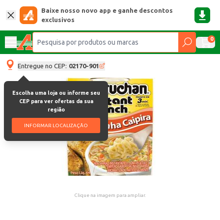
Baixe nosso novo app e ganhe descontos
exclusivos
0
Entregue no CEP:
02170-901
Escolha uma loja ou informe seu
CEP para ver ofertas da sua
região
INFORMAR LOCALIZAÇÃO
Clique na imagem para ampliar.