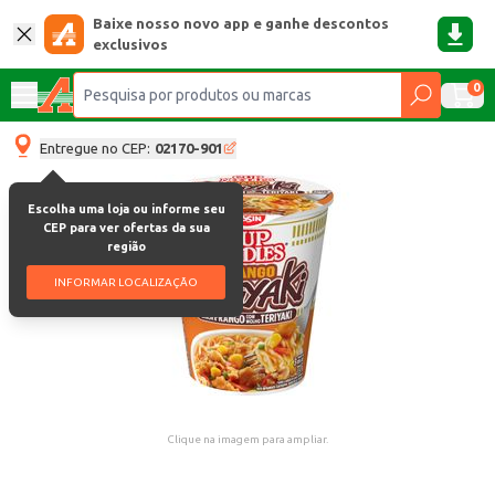
Baixe nosso novo app e ganhe descontos
exclusivos
0
Entregue no CEP:
02170-901
Escolha uma loja ou informe seu
CEP para ver ofertas da sua
região
INFORMAR LOCALIZAÇÃO
Clique na imagem para ampliar.