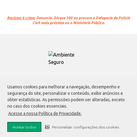
Racismo é crime.
Denuncie. Disque 100 ou procure a Delegacia de Polícia
Civil mais próxima ou o Ministério Público.
Atacadão S.A.
Usamos cookies para melhorar a navegação, desempenho e
Avenida Morvan Dias de Figueiredo, 6169, Vila Maria, São Paulo - SP | CEP
segurança do site, personalizar o conteúdo, exibir anúncios e
02170-901 | CNPJ: 75.315.333/0001-09
obter estatísticas. As permissões podem ser alteradas, exceto
Envio de documentos administrativos e jurídicos:
no caso dos cookies essenciais.
Avenida Morvan Dias de Figueiredo, 6169, Vila Maria, São Paulo - SP | CEP
Acesse a nossa Política de Privacidade.
02170-901
faleconosco@atacadao.com.br
Aceitar todos
Personalizar configurações dos cookies