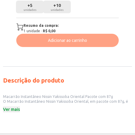
+
5
+
10
unidades
unidades
Resumo da compra:
1
unidade
·
R$ 0,00
Adicionar ao carrinho
Descrição do produto
Macarrão Instantâneo Nissin Yakissoba Oriental Pacote com 87g
O Macarrão Instantâneo Nissin Yakissoba Oriental, em pacote com 87g, é
uma opção prática e saborosa para o seu dia a dia. Ideal para um consumo
Ver mais
rápido e conveniente, seja em casa ou no trabalho. Sua embalagem
individual facilita o transporte e o consumo.
Peso: 87g
Marca: Nissin
Sabor: Yakissoba Oriental