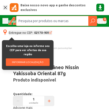
Baixe nosso novo app e ganhe descontos
exclusivos
0
Entregue no CEP:
02170-901
Escolha uma loja ou informe seu
Clique na imagem para ampliar.
CEP para ver ofertas da sua
região
Código:
3345
INFORMAR LOCALIZAÇÃO
Macarrão Instantâneo Nissin
Yakissoba Oriental 87g
Produto indisponível
Quantidade:
unidade
Adicione mais: