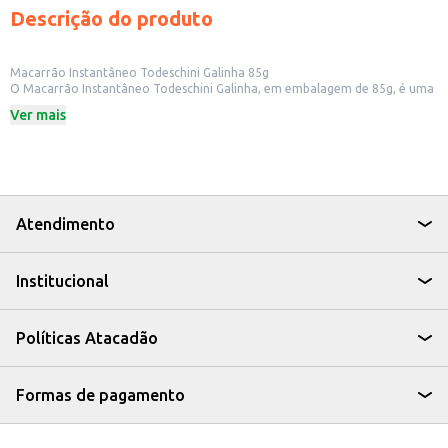
Descrição do produto
Macarrão Instantâneo Todeschini Galinha 85g
O Macarrão Instantâneo Todeschini Galinha, em embalagem de 85g, é uma
opção prática e rápida para quem busca uma refeição saborosa e de
Ver mais
preparo fácil. Ideal para ter sempre à mão, seja em casa, no escritório ou
para um lanche rápido.
Dicas de Uso:
Perfeito para um almoço ou jantar rápido e simples.
Uma opção para quem tem pouco tempo para cozinhar.
Pode ser consumido sozinho ou acompanhado de outros ingredientes,
como legumes e carnes.
Atendimento
O Macarrão Instantâneo Todeschini Galinha é uma escolha conveniente
para quem busca praticidade sem abrir mão do sabor, oferecendo uma
solução rápida e saborosa para o dia a dia.
Institucional
Políticas Atacadão
Formas de pagamento