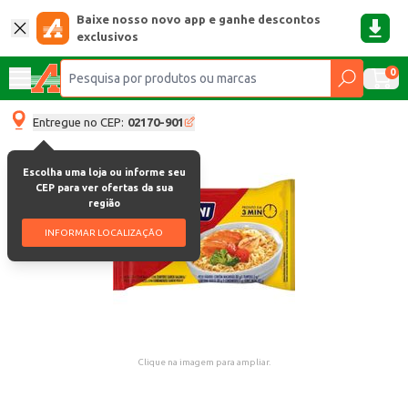
Baixe nosso novo app e ganhe descontos
exclusivos
0
Entregue no CEP:
02170-901
Escolha uma loja ou informe seu
CEP para ver ofertas da sua
região
INFORMAR LOCALIZAÇÃO
Clique na imagem para ampliar.