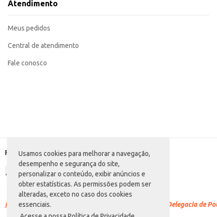
Atendimento
Meus pedidos
Central de atendimento
Fale conosco
Formas de pagamento
Usamos cookies para melhorar a navegação,
desempenho e segurança do site,
personalizar o conteúdo, exibir anúncios e
obter estatísticas. As permissões podem ser
alteradas, exceto no caso dos cookies
Racismo é crime.
Denuncie. Disque 100 ou procure a Delegacia de Polí
essenciais.
Acesse a nossa Política de Privacidade.