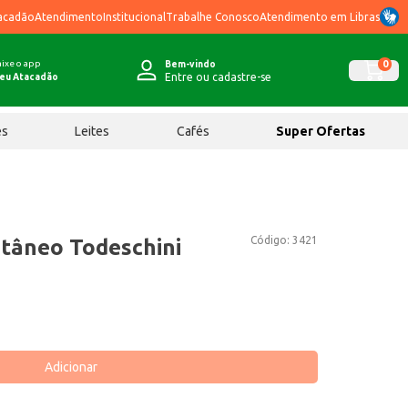
acadão
Atendimento
Institucional
Trabalhe Conosco
Atendimento em Libras
ixe o app
0
Bem-vindo
Entre ou cadastre-se
eu Atacadão
ês
Leites
Cafés
Super Ofertas
Código:
3421
tâneo Todeschini
Adicionar