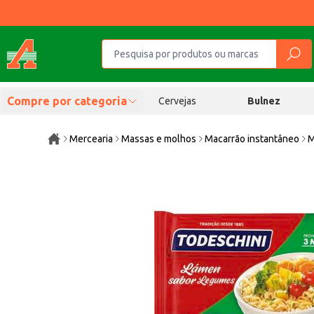
Compre por categoria
Cervejas
Bulnez
Mercearia
Massas e molhos
Macarrão instantâneo
M