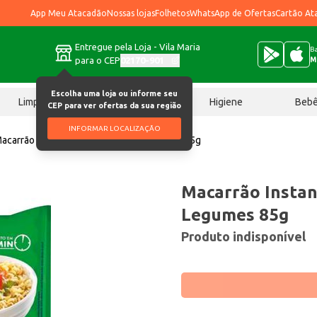
App Meu Atacadão
Nossas lojas
Folhetos
WhatsApp de Ofertas
Cartão At
Entregue pela Loja - Vila Maria
Ba
para o CEP
02170-901
M
Escolha uma loja ou informe seu
Limpeza
Chocolates
Higiene
Beb
CEP para ver ofertas da sua região
INFORMAR LOCALIZAÇÃO
acarrão Instantâneo Todeschini Legumes 85g
Macarrão Instan
Legumes 85g
Produto indisponível