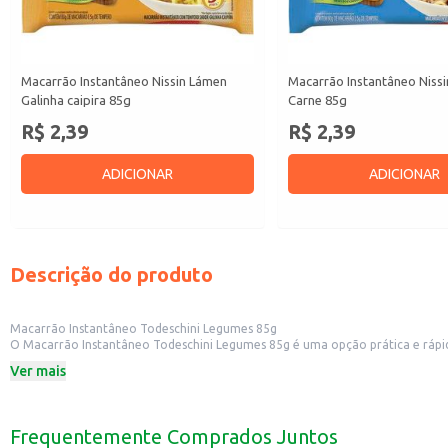
Macarrão Instantâneo Nissin Lámen
Macarrão Instantâneo Niss
Galinha caipira 85g
Carne 85g
R$ 2,39
R$ 2,39
ADICIONAR
ADICIONAR
Descrição do produto
Macarrão Instantâneo Todeschini Legumes 85g
O Macarrão Instantâneo Todeschini Legumes 85g é uma opção prática e rápi
tornando-se uma alternativa para o dia a dia.
Ver mais
Dicas de Uso:
Perfeito para um almoço ou jantar rápido.
Pode ser consumido em casa ou no trabalho.
Uma opção para quem busca praticidade sem abrir mão do sabor.
Frequentemente Comprados Juntos
Com o Macarrão Instantâneo Todeschini Legumes, você tem uma refeição saboro