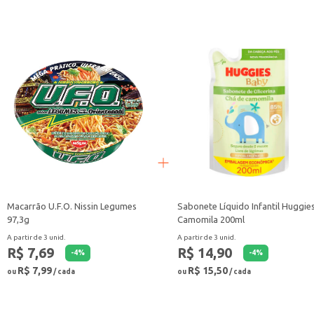
Macarrão U.F.O. Nissin Legumes
Sabonete Líquido Infantil Huggie
97,3g
Camomila 200ml
A partir de 3 unid.
A partir de 3 unid.
R$ 7,69
R$ 14,90
-
4
%
-
4
%
R$ 7,99
R$ 15,50
ou
/ cada
ou
/ cada