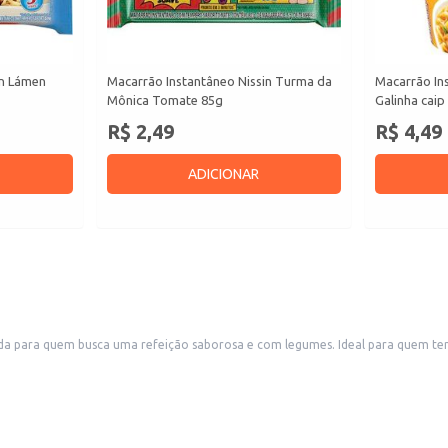
in Lámen
Macarrão Instantâneo Nissin Turma da
Macarrão Ins
Mônica Tomate 85g
Galinha caip
R$ 2,49
R$ 4,49
ADICIONAR
da para quem busca uma refeição saborosa e com legumes. Ideal para quem te
sa e fácil de preparar, ideal para diversas ocasiões.