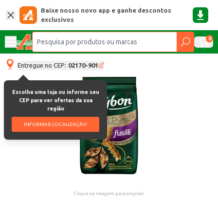
Baixe nosso novo app e ganhe descontos
exclusivos
0
Entregue no CEP:
02170-901
Escolha uma loja ou informe seu
CEP para ver ofertas da sua
região
INFORMAR LOCALIZAÇÃO
Clique na imagem para ampliar.