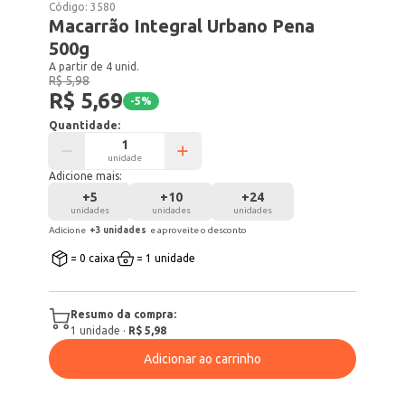
Código:
3580
Macarrão Integral Urbano Pena
500g
A partir de 4 unid.
R$ 5,98
R$ 5,69
-
5
%
Quantidade:
unidade
Adicione mais:
+
5
+
10
+
24
unidades
unidades
unidades
Adicione
+
3
unidade
s
e aproveite o desconto
= 0 caixa
= 1 unidade
Resumo da compra:
1
unidade
·
R$ 5,98
Adicionar ao carrinho