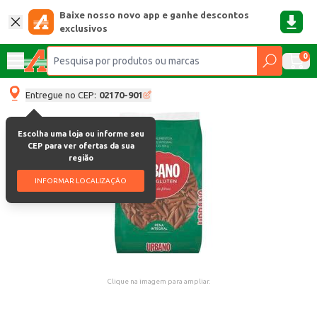
Baixe nosso novo app e ganhe descontos
exclusivos
0
Entregue no CEP:
02170-901
Escolha uma loja ou informe seu
CEP para ver ofertas da sua
região
INFORMAR LOCALIZAÇÃO
Clique na imagem para ampliar.