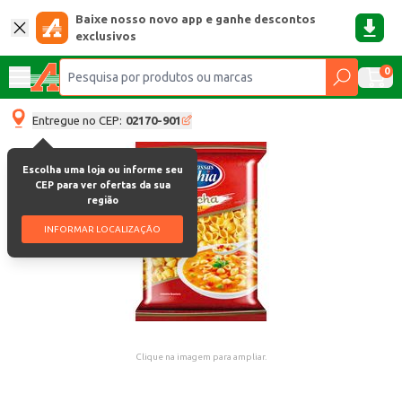
Baixe nosso novo app e ganhe descontos
exclusivos
0
Entregue no CEP:
02170-901
Escolha uma loja ou informe seu
CEP para ver ofertas da sua
região
INFORMAR LOCALIZAÇÃO
Clique na imagem para ampliar.