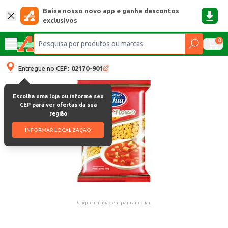
Baixe nosso novo app e ganhe descontos
exclusivos
0
Entregue no CEP:
02170-901
Escolha uma loja ou informe seu
CEP para ver ofertas da sua
região
INFORMAR LOCALIZAÇÃO
Clique na imagem para ampliar.