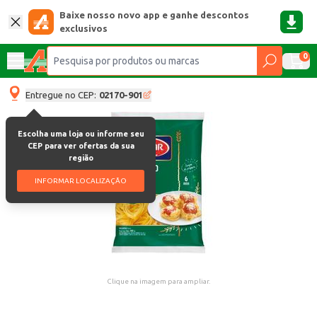
Baixe nosso novo app e ganhe descontos
exclusivos
0
Entregue no CEP:
02170-901
Escolha uma loja ou informe seu
CEP para ver ofertas da sua
região
INFORMAR LOCALIZAÇÃO
Clique na imagem para ampliar.