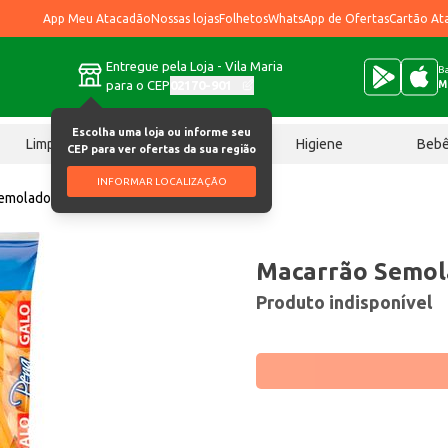
App Meu Atacadão
Nossas lojas
Folhetos
WhatsApp de Ofertas
Cartão At
Entregue pela Loja - Vila Maria
Ba
para o CEP
02170-901
M
Escolha uma loja ou informe seu
Limpeza
Chocolates
Higiene
Beb
CEP para ver ofertas da sua região
INFORMAR LOCALIZAÇÃO
emolado Galo Pena 500g
Macarrão Semol
Produto indisponível