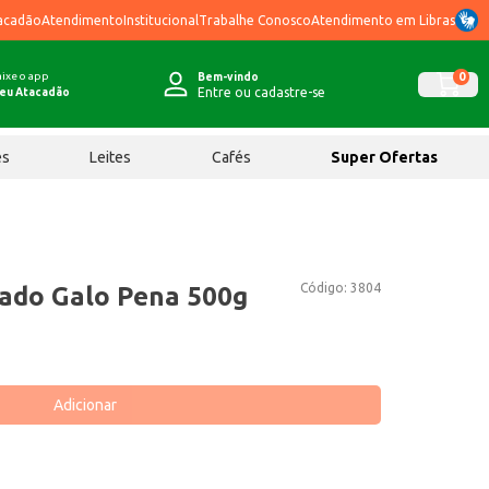
acadão
Atendimento
Institucional
Trabalhe Conosco
Atendimento em Libras
ixe o app
0
Bem-vindo
Entre ou cadastre-se
eu Atacadão
ês
Leites
Cafés
Super Ofertas
Código:
3804
ado Galo Pena 500g
Adicionar