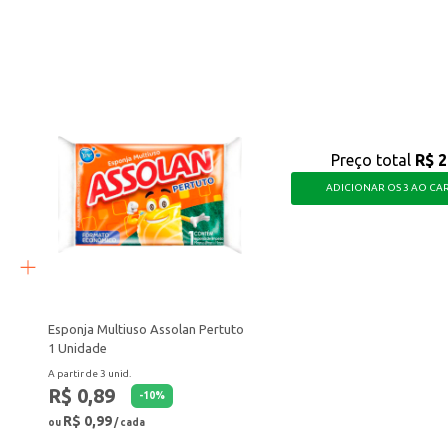
ientes.
pesto.
com ótimo rendimento e que se adapta a diversas receitas, tornando suas refe
Preço total
R$ 2
ADICIONAR OS 3 AO CA
Esponja Multiuso Assolan Pertuto
1 Unidade
A partir de 3 unid.
R$ 0,89
-
10
%
R$ 0,99
ou
/ cada