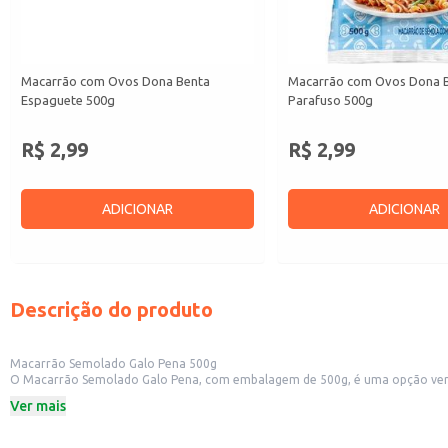
Macarrão com Ovos Dona Benta
Macarrão com Ovos Dona 
Espaguete 500g
Parafuso 500g
R$ 2,99
R$ 2,99
ADICIONAR
ADICIONAR
Descrição do produto
Macarrão Semolado Galo Pena 500g
O Macarrão Semolado Galo Pena, com embalagem de 500g, é uma opção versáti
todos os paladares.
Ver mais
Este macarrão é perfeito para:
Restaurantes e lanchonetes que buscam um acompanhamento rápido e eficie
Famílias que desejam preparar refeições saborosas e descomplicadas.