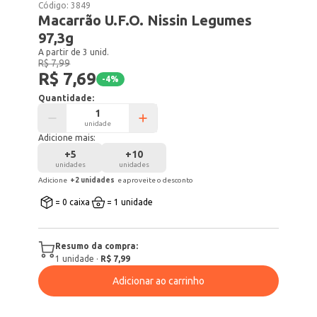
Código:
3849
Macarrão U.F.O. Nissin Legumes
97,3g
A partir de 3 unid.
R$ 7,99
R$ 7,69
-
4
%
Quantidade:
unidade
Adicione mais:
+
5
+
10
unidades
unidades
Adicione
+
2
unidade
s
e aproveite o desconto
= 0 caixa
= 1 unidade
Resumo da compra:
1
unidade
·
R$ 7,99
Adicionar ao carrinho