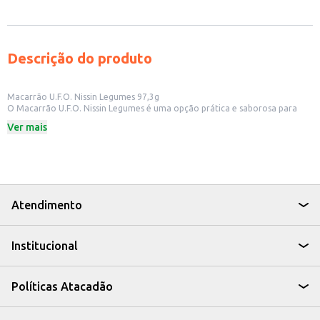
Descrição do produto
Macarrão U.F.O. Nissin Legumes 97,3g
O Macarrão U.F.O. Nissin Legumes é uma opção prática e saborosa para
quem busca uma refeição rápida e com legumes. Ideal para quem tem
Ver mais
pouco tempo para cozinhar, ele é perfeito para ter em casa ou para
revenda em pequenos comércios.
Dicas de Uso:
Prepare um almoço ou jantar rápido e fácil.
Leve para o trabalho ou faculdade.
Ofereça em seu estabelecimento comercial como uma opção de refeição.
Com o Macarrão U.F.O. Nissin Legumes, você tem uma refeição saborosa e
Atendimento
com legumes em poucos minutos, ideal para o dia a dia.
Institucional
Políticas Atacadão