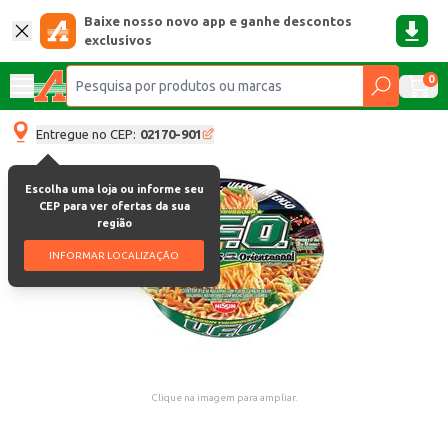
Baixe nosso novo app e ganhe descontos
exclusivos
0
Entregue no CEP:
02170-901
Escolha uma loja ou informe seu
CEP para ver ofertas da sua
região
INFORMAR LOCALIZAÇÃO
Clique na imagem para ampliar.