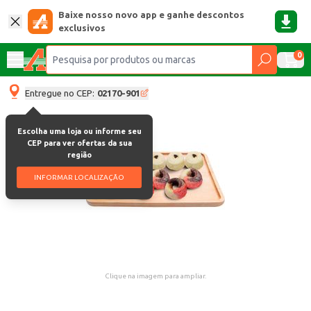
Baixe nosso novo app e ganhe descontos
exclusivos
0
Entregue no CEP:
02170-901
Escolha uma loja ou informe seu
CEP para ver ofertas da sua
região
INFORMAR LOCALIZAÇÃO
Clique na imagem para ampliar.