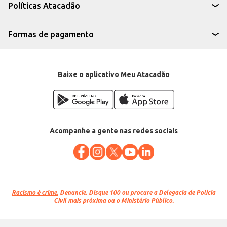
versatilidade permite diversas aplicações, atendendo às necessidades de
Políticas Atacadão
diferentes tipos de negócios e ocasiões.
Marca: Atacadão S/A
Departamento: Padaria e matinais
Categoria: Minibolo
Formas de pagamento
EAN: 88180
Baixe o aplicativo Meu Atacadão
Acompanhe a gente nas redes sociais
Racismo é crime.
Denuncie. Disque 100 ou procure a Delegacia de Polícia
Civil mais próxima ou o Ministério Público.