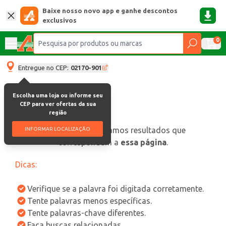
Baixe nosso novo app e ganhe descontos
exclusivos
0
Entregue no CEP:
02170-901
Escolha uma loja ou informe seu
CEP para ver ofertas da sua
região
oops, não encontramos resultados que
INFORMAR LOCALIZAÇÃO
correspondam a
essa página
.
Dicas:
Verifique se a palavra foi digitada corretamente.
Tente palavras menos específicas.
Tente palavras-chave diferentes.
Faça buscas relacionadas.