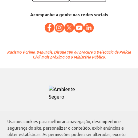
Acompanhe a gente nas redes sociais
Racismo é crime.
Denuncie. Disque 100 ou procure a Delegacia de Polícia
Civil mais próxima ou o Ministério Público.
Atacadão S.A.
Usamos cookies para melhorar a navegação, desempenho e
Avenida Morvan Dias de Figueiredo, 6169, Vila Maria, São Paulo - SP | CEP
segurança do site, personalizar o conteúdo, exibir anúncios e
02170-901 | CNPJ: 75.315.333/0001-09
obter estatísticas. As permissões podem ser alteradas, exceto