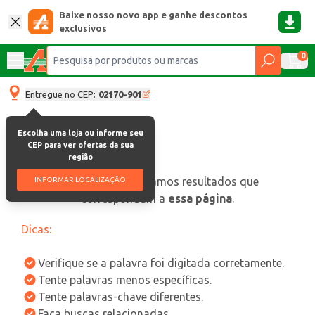
Baixe nosso novo app e ganhe descontos
exclusivos
0
Entregue no CEP:
02170-901
Escolha uma loja ou informe seu
CEP para ver ofertas da sua
região
oops, não encontramos resultados que
INFORMAR LOCALIZAÇÃO
correspondam a
essa página
.
Dicas:
Verifique se a palavra foi digitada corretamente.
Tente palavras menos específicas.
Tente palavras-chave diferentes.
Faça buscas relacionadas.