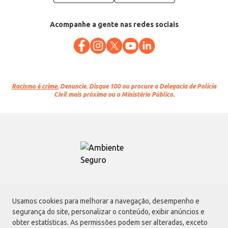
Acompanhe a gente nas redes sociais
Racismo é crime.
Denuncie. Disque 100 ou procure a Delegacia de Polícia
Civil mais próxima ou o Ministério Público.
Atacadão S.A.
Usamos cookies para melhorar a navegação, desempenho e
Avenida Morvan Dias de Figueiredo, 6169, Vila Maria, São Paulo - SP | CEP
segurança do site, personalizar o conteúdo, exibir anúncios e
02170-901 | CNPJ: 75.315.333/0001-09
obter estatísticas. As permissões podem ser alteradas, exceto