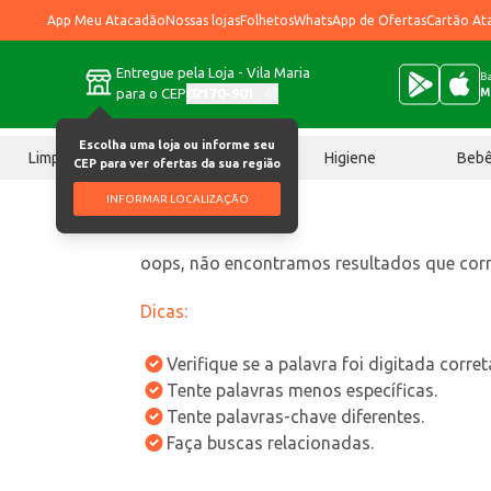
App Meu Atacadão
Nossas lojas
Folhetos
WhatsApp de Ofertas
Cartão At
Entregue pela Loja - Vila Maria
Ba
para o CEP
02170-901
M
Escolha uma loja ou informe seu
Limpeza
Chocolates
Higiene
Beb
CEP para ver ofertas da sua região
INFORMAR LOCALIZAÇÃO
oops, não encontramos resultados que co
Dicas:
Verifique se a palavra foi digitada corre
Tente palavras menos específicas.
Tente palavras-chave diferentes.
Faça buscas relacionadas.