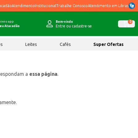
acadão
Atendimento
Institucional
Trabalhe Conosco
Atendimento em Libras
ixe o app
0
Bem-vindo
Entre ou cadastre-se
eu Atacadão
ês
Leites
Cafés
Super Ofertas
rrespondam a
essa página
.
tamente.