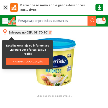
Baixe nosso novo app e ganhe descontos
exclusivos
0
Entregue no CEP:
02170-901
Escolha uma loja ou informe seu
CEP para ver ofertas da sua
região
INFORMAR LOCALIZAÇÃO
Clique na imagem para ampliar.