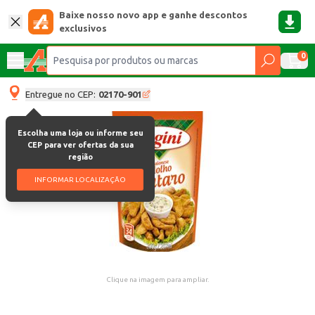
Baixe nosso novo app e ganhe descontos
exclusivos
0
Entregue no CEP:
02170-901
Escolha uma loja ou informe seu
CEP para ver ofertas da sua
região
INFORMAR LOCALIZAÇÃO
Clique na imagem para ampliar.