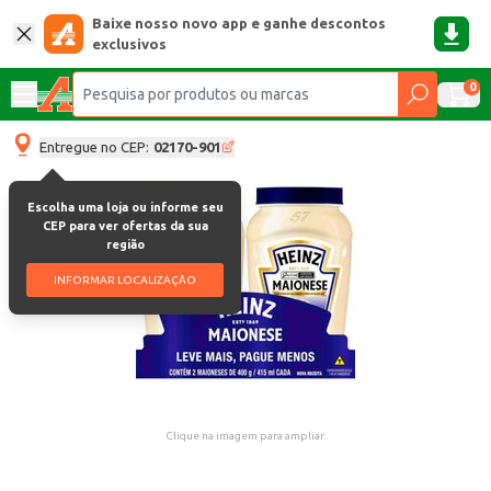
Baixe nosso novo app e ganhe descontos
exclusivos
0
Entregue no CEP:
02170-901
Escolha uma loja ou informe seu
CEP para ver ofertas da sua
região
INFORMAR LOCALIZAÇÃO
Clique na imagem para ampliar.