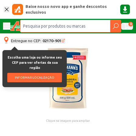
Baixe nosso novo app e ganhe descontos
exclusivos
0
Entregue no CEP:
02170-901
Escolha uma loja ou informe seu
CEP para ver ofertas da sua
região
INFORMAR LOCALIZAÇÃO
Clique na imagem para ampliar.