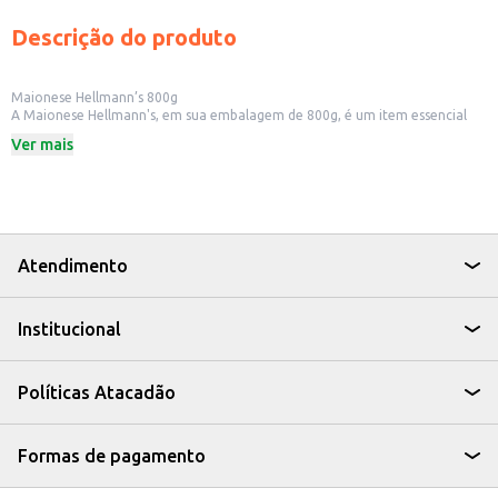
Descrição do produto
Maionese Hellmann’s 800g
A Maionese Hellmann's, em sua embalagem de 800g, é um item essencial
para quem busca praticidade e sabor em suas refeições. Ideal para uso
Ver mais
doméstico, em lanchonetes, restaurantes e outros estabelecimentos
comerciais, ela adiciona um toque especial a diversos pratos.
Dicas de Uso:
Perfeita para preparar sanduíches, adicionando cremosidade e sabor.
Utilize como base para molhos e acompanhamentos, como saladas e
batatas fritas.
Ideal para incrementar receitas, como tortas salgadas e recheios.
Atendimento
Uma ótima opção para quem busca um produto versátil e saboroso.
Com a Maionese Hellmann's, você garante o sabor que seus clientes e sua
família apreciam, tornando suas receitas ainda mais especiais.
Institucional
Políticas Atacadão
Formas de pagamento