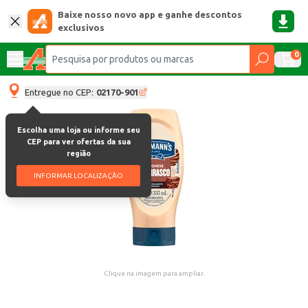
Baixe nosso novo app e ganhe descontos
exclusivos
0
Entregue no CEP:
02170-901
Escolha uma loja ou informe seu
CEP para ver ofertas da sua
região
INFORMAR LOCALIZAÇÃO
Clique na imagem para ampliar.