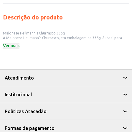
Descrição do produto
Maionese Hellmann's Churrasco 335g
A Maionese Hellmann's Churrasco, em embalagem de 335g, é ideal para
quem busca um acompanhamento saboroso e prático para seus pratos.
Ver mais
Perfeita para quem aprecia o sabor do churrasco, ela adiciona um toque
especial a diversos alimentos.
Dicas de Uso:
Ideal para acompanhar carnes grelhadas e assadas.
Perfeita para preparar sanduíches e wraps com um toque defumado.
Pode ser utilizada como base para molhos e dips.
Uma ótima opção para incrementar saladas e dar um sabor diferenciado.
Atendimento
A Maionese Hellmann's Churrasco é uma escolha prática e saborosa para
quem busca um acompanhamento versátil e com o sabor do churrasco,
tornando suas refeições ainda mais prazerosas.
Institucional
Políticas Atacadão
Formas de pagamento