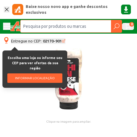
Baixe nosso novo app e ganhe descontos
exclusivos
0
Entregue no CEP:
02170-901
Escolha uma loja ou informe seu
CEP para ver ofertas da sua
região
INFORMAR LOCALIZAÇÃO
Clique na imagem para ampliar.