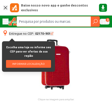
Baixe nosso novo app e ganhe descontos
exclusivos
0
Entregue no CEP:
02170-901
Escolha uma loja ou informe seu
CEP para ver ofertas da sua
região
INFORMAR LOCALIZAÇÃO
Clique na imagem para ampliar.