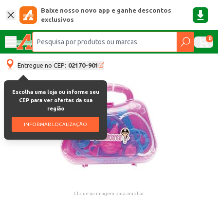
Baixe nosso novo app e ganhe descontos
exclusivos
0
Entregue no CEP:
02170-901
Escolha uma loja ou informe seu
CEP para ver ofertas da sua
região
INFORMAR LOCALIZAÇÃO
Clique na imagem para ampliar.