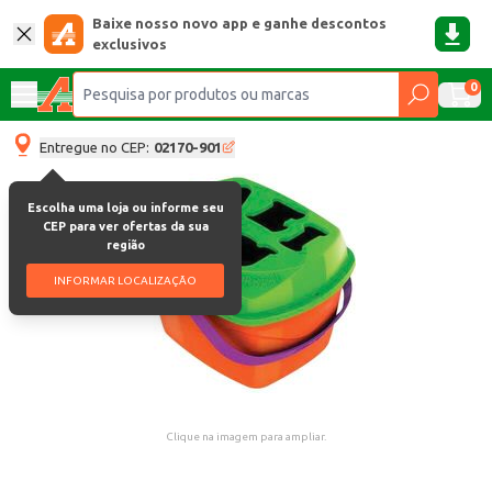
Baixe nosso novo app e ganhe descontos
exclusivos
0
Entregue no CEP:
02170-901
Escolha uma loja ou informe seu
CEP para ver ofertas da sua
região
INFORMAR LOCALIZAÇÃO
Clique na imagem para ampliar.