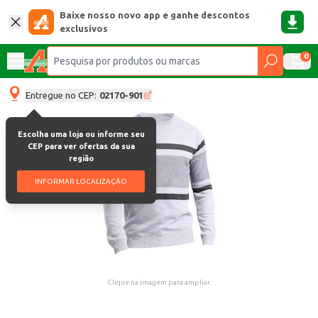
Baixe nosso novo app e ganhe descontos
exclusivos
0
Entregue no CEP:
02170-901
Escolha uma loja ou informe seu
CEP para ver ofertas da sua
região
INFORMAR LOCALIZAÇÃO
Clique na imagem para ampliar.