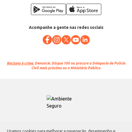
Acompanhe a gente nas redes sociais
Racismo é crime.
Denuncie. Disque 100 ou procure a Delegacia de Polícia
Civil mais próxima ou o Ministério Público.
Atacadão S.A.
Usamos cookies para melhorar a navegação, desempenho e