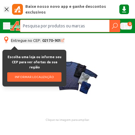
Baixe nosso novo app e ganhe descontos
exclusivos
0
Entregue no CEP:
02170-901
Escolha uma loja ou informe seu
CEP para ver ofertas da sua
região
INFORMAR LOCALIZAÇÃO
Clique na imagem para ampliar.