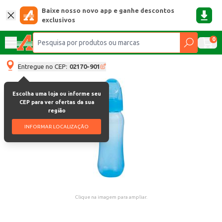
Baixe nosso novo app e ganhe descontos
exclusivos
0
Entregue no CEP:
02170-901
Escolha uma loja ou informe seu
CEP para ver ofertas da sua
região
INFORMAR LOCALIZAÇÃO
Clique na imagem para ampliar.