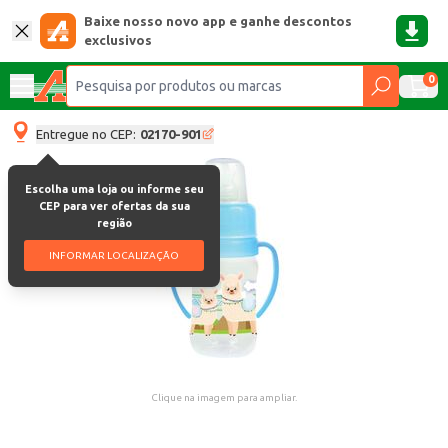
Baixe nosso novo app e ganhe descontos
exclusivos
0
Entregue no CEP:
02170-901
Escolha uma loja ou informe seu
CEP para ver ofertas da sua
região
INFORMAR LOCALIZAÇÃO
Clique na imagem para ampliar.